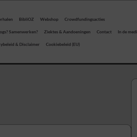
erhalen
BibliOZ
Webshop
Crowdfundingsacties
blogs? Samenwerken?
Ziektes & Aandoeningen
Contact
In de med
cybeleid & Disclaimer
Cookiebeleid (EU)