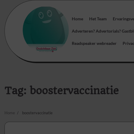
Skip
to
content
Home
Het Team
Ervaringsv
Adverteren? Advertorials? Gast
Readspeaker webreader
Priva
Tag:
boostervaccinatie
Home
boostervaccinatie