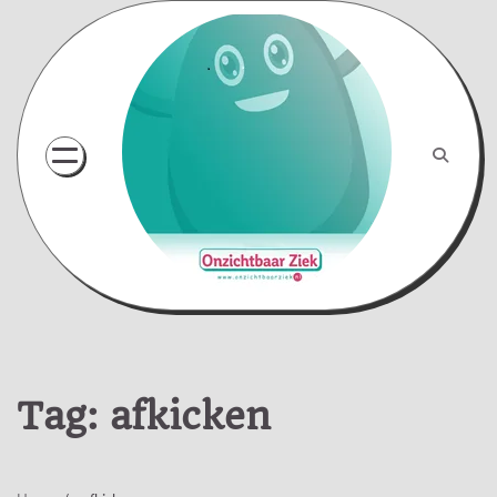
Skip
to
content
Tag:
afkicken