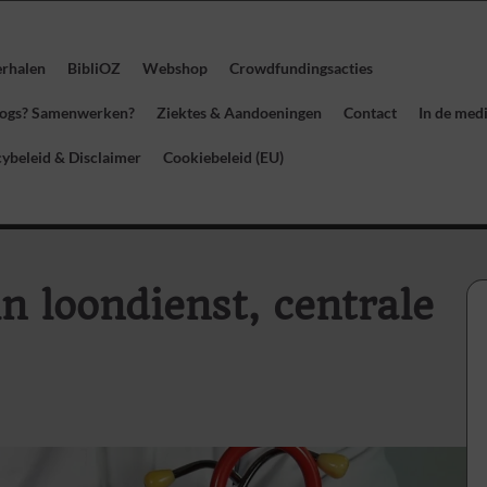
erhalen
BibliOZ
Webshop
Crowdfundingsacties
blogs? Samenwerken?
Ziektes & Aandoeningen
Contact
In de med
cybeleid & Disclaimer
Cookiebeleid (EU)
n loondienst, centrale