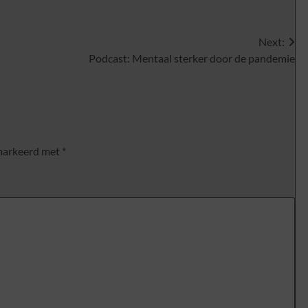
Next:
Podcast: Mentaal sterker door de pandemie
emarkeerd met
*