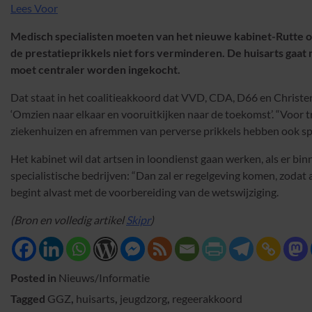
Lees Voor
Medisch specialisten moeten van het nieuwe kabinet-Rutte o
de prestatieprikkels niet fors verminderen. De huisarts gaa
moet centraler worden ingekocht.
Dat staat in het coalitieakkoord dat VVD, CDA, D66 en Chris
‘Omzien naar elkaar en vooruitkijken naar de toekomst’. “Voor 
ziekenhuizen en afremmen van perverse prikkels hebben ook spe
Het kabinet wil dat artsen in loondienst gaan werken, als er bi
specialistische bedrijven: “Dan zal er regelgeving komen, zodat 
begint alvast met de voorbereiding van de wetswijziging.
(Bron en volledig artikel
Skipr
)
Posted in
Nieuws/Informatie
Tagged
GGZ
,
huisarts
,
jeugdzorg
,
regeerakkoord