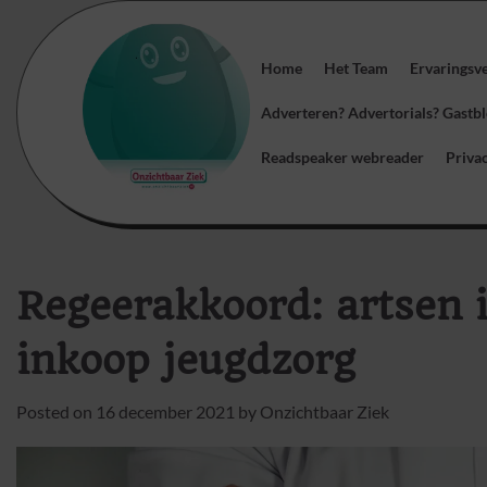
Skip
to
content
Home
Het Team
Ervaringsv
Adverteren? Advertorials? Gast
Readspeaker webreader
Priva
Regeerakkoord: artsen i
inkoop jeugdzorg
Posted on
16 december 2021
by
Onzichtbaar Ziek