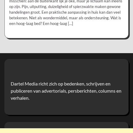
misschien: aan de buitenkant lijk je oké, maar je lichaam kan ineens
op zijn. Pijn, uitputting, duizeligheid of spierzwakte maken gewone
handelingen groot. Een praktische aanpassing in huis kan dan veel
betekenen. Niet als wondermiddel, maar als ondersteuning. Wat is
een hoog-laag bed? Een hoog-laag […]
Dartel Media richt zich op bedenken, schrijven en
publiceren van advertorials, persberichten, columns en
verhalen.