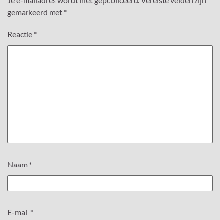
Je e-mailadres wordt niet gepubliceerd.
Vereiste velden zijn
gemarkeerd met
*
Reactie
*
Naam
*
E-mail
*