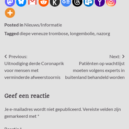
Posted in
Nieuws/Informatie
Tagged
diepe veneuze trombose
,
longembolie
,
nazorg
Bericht
Previous:
Next:
Uitnodiging derde Coronaprik
Patiënten op wachtlijst
navigatie
voor mensen met
moeten volgens experts in
verminderde afweerstoornis
buitenland behandeld worden
Geef een reactie
Je e-mailadres wordt niet gepubliceerd.
Vereiste velden zijn
gemarkeerd met
*
Reactie
*