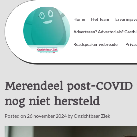
Skip
to
content
Home
Het Team
Ervaringsv
Adverteren? Advertorials? Gast
Readspeaker webreader
Priva
Merendeel post-COVID p
nog niet hersteld
Posted on
26 november 2024
by
Onzichtbaar Ziek