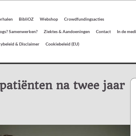
erhalen
BibliOZ
Webshop
Crowdfundingsacties
blogs? Samenwerken?
Ziektes & Aandoeningen
Contact
In de med
cybeleid & Disclaimer
Cookiebeleid (EU)
atiënten na twee jaar