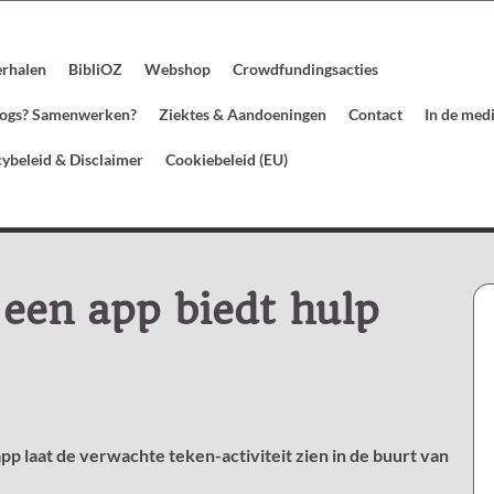
erhalen
BibliOZ
Webshop
Crowdfundingsacties
blogs? Samenwerken?
Ziektes & Aandoeningen
Contact
In de med
cybeleid & Disclaimer
Cookiebeleid (EU)
een app biedt hulp
 laat de verwachte teken-activiteit zien in de buurt van