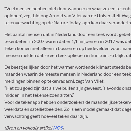
“Veel mensen hebben niet door wanneer en waar ze een teken
oplopen”, zegt bioloog Arnold van Vliet van de Universiteit Wa
tekenverwachting op de Nature Today-app kan daar verandering
Het aantal mensen dat in Nederland door een teek wordt gebeten
tekenbeten, in 2007 waren dat er 1,1 miljoen en in 2017 was dat
Teken komen niet alleen in bossen en op heidevelden voor, maar
mensen melden dat ze een teek opliepen in hun tuin, zo blijkt ui
De beestjes lijken door het warmer wordende klimaat steeds be
maanden waarin de meeste mensen in Nederland door een teek wo
meldingen binnen op tekenradar.nl, zegt Van Vliet.
“Het zou goed zijn dat als we buiten zijn geweest, ’s avonds on
midden in het tekenseizoen zitten.”
Voor de tekenapp hebben onderzoekers de maandelijkse tekenv
weerdata en satellietbeelden. Zo is een model gemaakt dat dage
verwachting geeft hoeveel teken daar zijn.
(Bron en volledig artikel
NOS
)