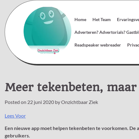
Skip
to
content
Home
Het Team
Ervaringsv
Adverteren? Advertorials? Gast
Readspeaker webreader
Priva
Meer tekenbeten, maar 
Posted on
22 juni 2020
by
Onzichtbaar Ziek
Lees Voor
Een nieuwe app moet helpen tekenbeten te voorkomen. De app
gebruikers.