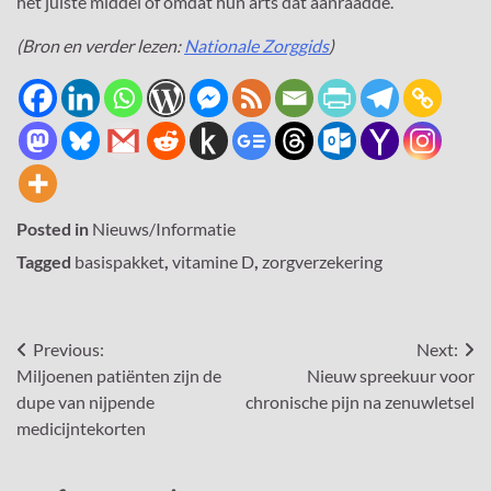
het juiste middel of omdat hun arts dat aanraadde.
(Bron en verder lezen:
Nationale Zorggids
)
Posted in
Nieuws/Informatie
Tagged
basispakket
,
vitamine D
,
zorgverzekering
Bericht
Previous:
Next:
Miljoenen patiënten zijn de
Nieuw spreekuur voor
navigatie
dupe van nijpende
chronische pijn na zenuwletsel
medicijntekorten