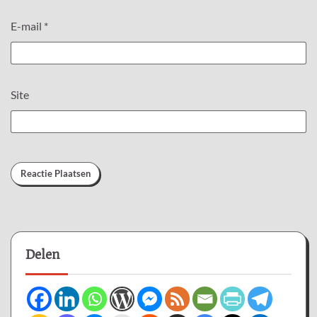
E-mail
*
Site
Delen