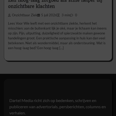
Een hoog-laag zorgbed als stille helper bij
onzichtbare klachten
Onzichtbaar Ziek
5 juli 2026
3 min
0
Lees Voor Wie leeft met een onzichtbare ziekte, herkent het
misschien: aan de buitenkant lijk je oké, maar je lichaam kan ineens
op zijn. Pijn, uitputting, duizeligheid of spierzwakte maken gewone
handelingen groot. Een praktische aanpassing in huis kan dan veel
betekenen. Niet als wondermiddel, maar als ondersteuning. Wat is
een hoog-laag bed? Een hoog-laag […]
Dartel Media richt zich op bedenken, schrijven en
publiceren van advertorials, persberichten, columns en
verhalen.