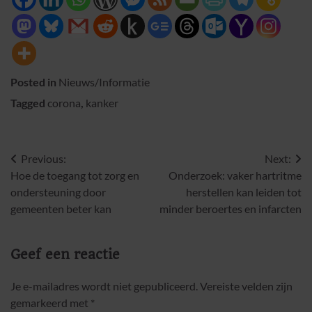
Posted in
Nieuws/Informatie
Tagged
corona
,
kanker
Bericht
Previous:
Next:
Hoe de toegang tot zorg en
Onderzoek: vaker hartritme
navigatie
ondersteuning door
herstellen kan leiden tot
gemeenten beter kan
minder beroertes en infarcten
Geef een reactie
Je e-mailadres wordt niet gepubliceerd.
Vereiste velden zijn
gemarkeerd met
*