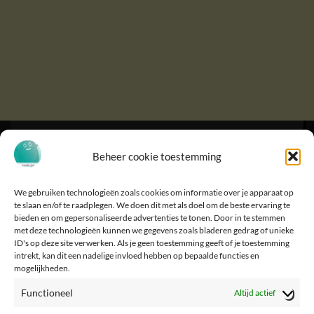
Beheer cookie toestemming
We gebruiken technologieën zoals cookies om informatie over je apparaat op
te slaan en/of te raadplegen. We doen dit met als doel om de beste ervaring te
bieden en om gepersonaliseerde advertenties te tonen. Door in te stemmen
met deze technologieën kunnen we gegevens zoals bladeren gedrag of unieke
ID's op deze site verwerken. Als je geen toestemming geeft of je toestemming
intrekt, kan dit een nadelige invloed hebben op bepaalde functies en
mogelijkheden.
Functioneel
Altijd actief