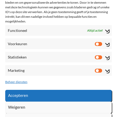
bieden en om gepersonaliseerde advertenties te tonen. Door in te stemmen
met deze technologieën kunnen we gegevens zoals bladeren gedrag of unieke
ID's op deze site verwerken. Als je geen toestemming geeft of je toestemming
intrekt, kan dit een nadelige invloed hebben op bepaalde functies en
mogelijkheden.
Functioneel
Altijd actief
Voorkeuren
Voorke
Statistieken
Statisti
Marketing
Marketi
Beheer diensten
Accepteren
Weigeren