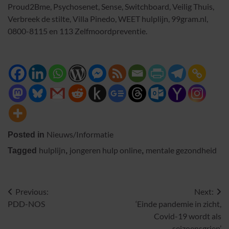
Proud2Bme, Psychosenet, Sense, Switchboard, Veilig Thuis,
Verbreek de stilte, Villa Pinedo, WEET hulplijn, 99gram.nl,
0800-8115 en 113 Zelfmoordpreventie.
Nieuws/Informatie
Posted in
hulplijn
jongeren hulp online
mentale gezondheid
Tagged
,
,
Previous:
Next:
Bericht
PDD-NOS
‘Einde pandemie in zicht,
navigatie
Covid-19 wordt als
seizoensgriep’