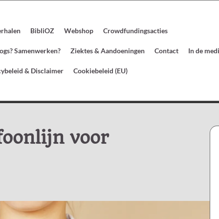
erhalen
BibliOZ
Webshop
Crowdfundingsacties
blogs? Samenwerken?
Ziektes & Aandoeningen
Contact
In de med
cybeleid & Disclaimer
Cookiebeleid (EU)
oonlijn voor