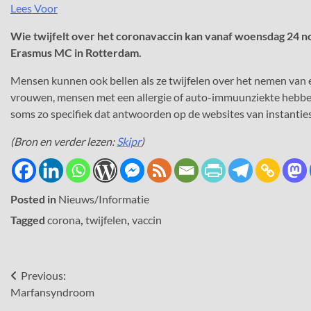
Lees Voor
Wie twijfelt over het coronavaccin kan vanaf woensdag 24 no
Erasmus MC in Rotterdam.
Mensen kunnen ook bellen als ze twijfelen over het nemen va
vrouwen, mensen met een allergie of auto-immuunziekte hebben
soms zo specifiek dat antwoorden op de websites van instantie
(Bron en verder lezen:
Skipr
)
Posted in
Nieuws/Informatie
Tagged
corona
,
twijfelen
,
vaccin
Bericht
Previous:
Marfansyndroom
navigatie