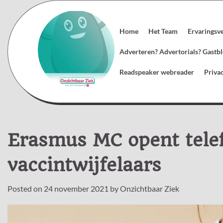
Skip
to
content
Home
Het Team
Ervaringsv
Adverteren? Advertorials? Gast
Readspeaker webreader
Priva
Erasmus MC opent telef
vaccintwijfelaars
Posted on
24 november 2021
by
Onzichtbaar Ziek