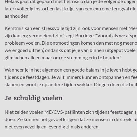
Helaas gaat dit gepaard met het risico dan je de volgende dagen
later) volledig instort en last krijgt van een extreme terugval die
aanhouden.
Kerstmis kan een stressvolle tijd zijn, ook voor mensen met Me/
zijn kan erg vermoeiend zijn.” zegt Burridge. “Vooral als we afs
probleem voelen. Die ontmoetingen komen dan met nog meer ob
we ‘er goed uitzien’, ondanks dat je je van binnen uitgeput voele
glimlachen alleen maar om de stemming erin te houden.”
Wanneer je in het algemeen een goede balans in je leven hebt ge
tijdens de feestdagen. Je wilt immers kunnen ontspannen en fees
slapen en word je op andere tijden wakker. Dingen doen die buite
Je schuldig voelen
Niet zelden voelen ME/CVS-patiënten zich tijdens feestdagen sch
doen. Ze kunnen het gevoel krijgen dat ze mensen in de steek 
niet even gezellig en levendig zijn als anderen.