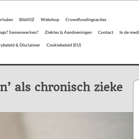
erhalen
BibliOZ
Webshop
Crowdfundingsacties
blogs? Samenwerken?
Ziektes & Aandoeningen
Contact
In de med
cybeleid & Disclaimer
Cookiebeleid (EU)
n’ als chronisch zieke