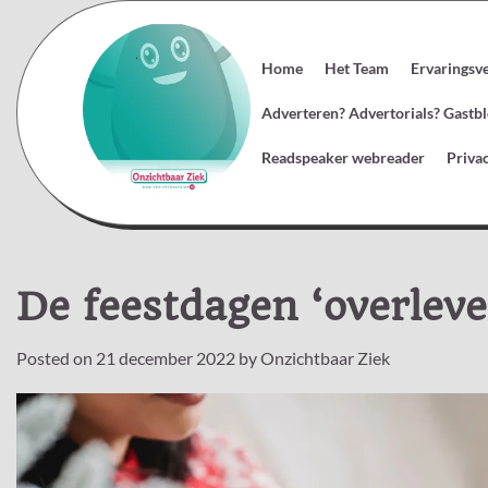
Skip
to
content
Home
Het Team
Ervaringsv
Adverteren? Advertorials? Gast
Readspeaker webreader
Priva
De feestdagen ‘overleve
Posted on
21 december 2022
by
Onzichtbaar Ziek