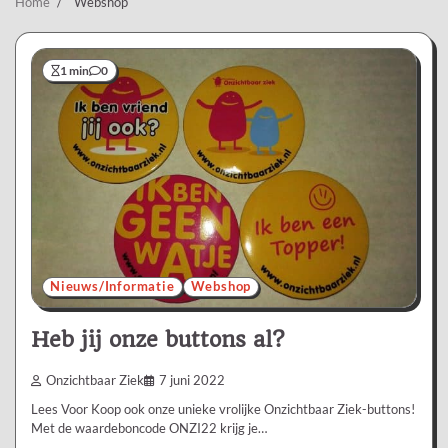
Home
Webshop
1 min
0
Nieuws/Informatie
Webshop
Heb jij onze buttons al?
Onzichtbaar Ziek
7 juni 2022
Lees Voor Koop ook onze unieke vrolijke Onzichtbaar Ziek-buttons!
Met de waardeboncode ONZI22 krijg je…