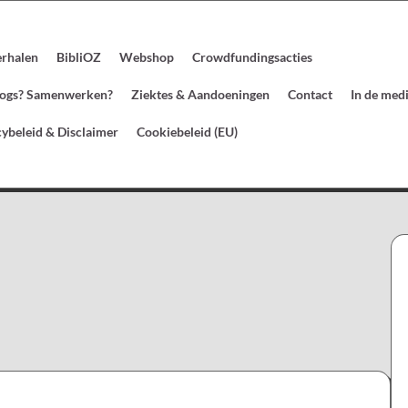
erhalen
BibliOZ
Webshop
Crowdfundingsacties
blogs? Samenwerken?
Ziektes & Aandoeningen
Contact
In de med
cybeleid & Disclaimer
Cookiebeleid (EU)