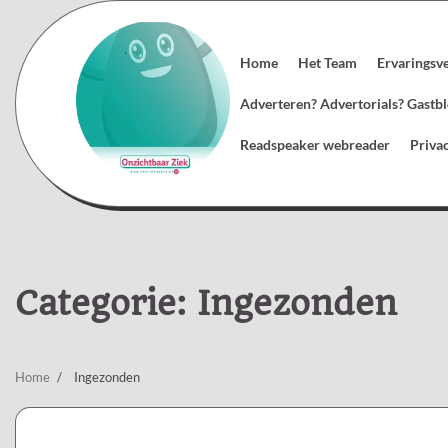
Skip
to
content
Home
Het Team
Ervaringsv
Adverteren? Advertorials? Gast
Readspeaker webreader
Priva
Categorie:
Ingezonden
Home
Ingezonden