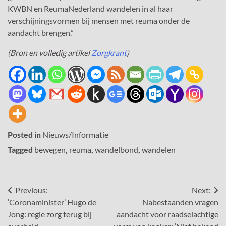
KWBN en ReumaNederland wandelen in al haar
verschijningsvormen bij mensen met reuma onder de
aandacht brengen.”
(Bron en volledig artikel
Zorgkrant
)
Posted in
Nieuws/Informatie
Tagged
bewegen
,
reuma
,
wandelbond
,
wandelen
Bericht
Previous:
Next:
‘Coronaminister’ Hugo de
Nabestaanden vragen
navigatie
Jong: regie zorg terug bij
aandacht voor raadselachtige