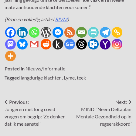
mate aanhoudende klachten voorkomen.”
(Bron en volledig artikel
RIVM
)
Posted in
Nieuws/Informatie
Tagged
langdurige klachten
,
Lyme
,
teek
Bericht
Previous:
Next:
Jongeren met long covid
MIND: ‘Neem Deltaplan
navigatie
vragen om begrip: ‘Ze denken
Mentale Gezondheid op in
dat ik me aanstel’
regeerakkoord’