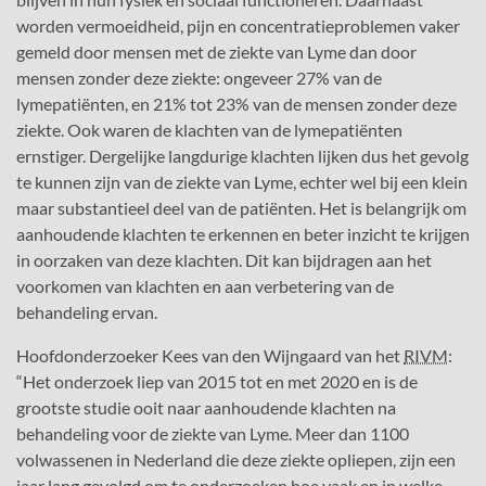
worden vermoeidheid, pijn en concentratieproblemen vaker
gemeld door mensen met de ziekte van Lyme dan door
mensen zonder deze ziekte: ongeveer 27% van de
lymepatiënten, en 21% tot 23% van de mensen zonder deze
ziekte. Ook waren de klachten van de lymepatiënten
ernstiger. Dergelijke langdurige klachten lijken dus het gevolg
te kunnen zijn van de ziekte van Lyme, echter wel bij een klein
maar substantieel deel van de patiënten. Het is belangrijk om
aanhoudende klachten te erkennen en beter inzicht te krijgen
in oorzaken van deze klachten. Dit kan bijdragen aan het
voorkomen van klachten en aan verbetering van de
behandeling ervan.
Rijks
Hoofdonderzoeker Kees van den Wijngaard van het
RIVM
:
“Het onderzoek liep van 2015 tot en met 2020 en is de
grootste studie ooit naar aanhoudende klachten na
behandeling voor de ziekte van Lyme. Meer dan 1100
volwassenen in Nederland die deze ziekte opliepen, zijn een
jaar lang gevolgd om te onderzoeken hoe vaak en in welke