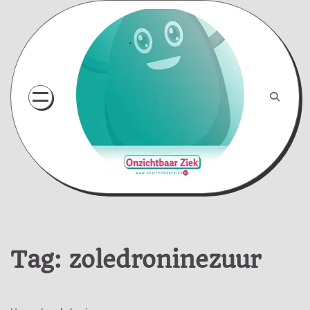
Skip
to
content
Tag:
zoledroninezuur