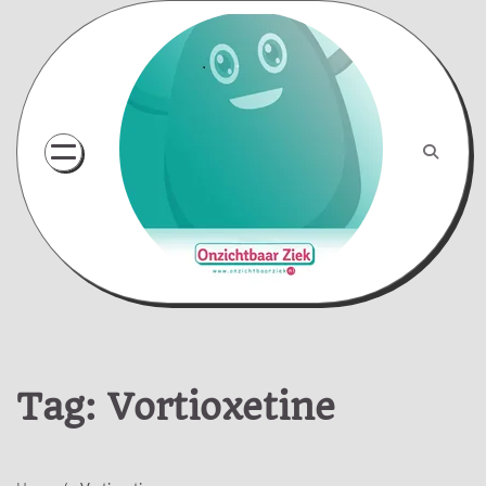
Skip
to
content
Tag:
Vortioxetine