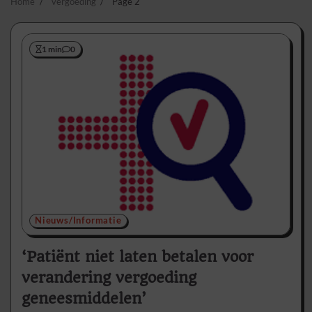
Home
vergoeding
Page 2
1 min
0
Nieuws/Informatie
‘Patiënt niet laten betalen voor
verandering vergoeding
geneesmiddelen’