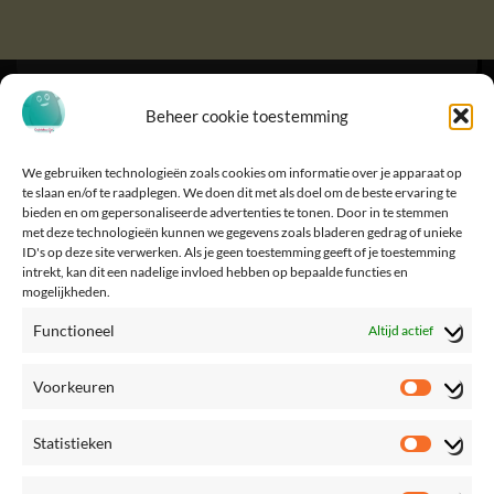
Beheer cookie toestemming
We gebruiken technologieën zoals cookies om informatie over je apparaat op
te slaan en/of te raadplegen. We doen dit met als doel om de beste ervaring te
bieden en om gepersonaliseerde advertenties te tonen. Door in te stemmen
met deze technologieën kunnen we gegevens zoals bladeren gedrag of unieke
ID's op deze site verwerken. Als je geen toestemming geeft of je toestemming
intrekt, kan dit een nadelige invloed hebben op bepaalde functies en
mogelijkheden.
Functioneel
Altijd actief
Voorkeuren
Voorke
Statistieken
Statisti