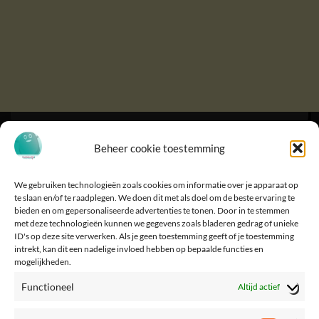
Beheer cookie toestemming
We gebruiken technologieën zoals cookies om informatie over je apparaat op
te slaan en/of te raadplegen. We doen dit met als doel om de beste ervaring te
bieden en om gepersonaliseerde advertenties te tonen. Door in te stemmen
met deze technologieën kunnen we gegevens zoals bladeren gedrag of unieke
ID's op deze site verwerken. Als je geen toestemming geeft of je toestemming
intrekt, kan dit een nadelige invloed hebben op bepaalde functies en
mogelijkheden.
Functioneel
Altijd actief