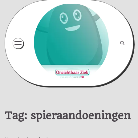
Skip
to
content
Tag:
spieraandoeningen