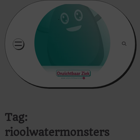
Skip
to
content
Tag:
rioolwatermonsters