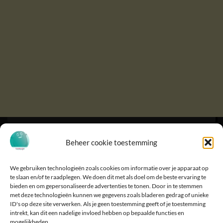
Beheer cookie toestemming
We gebruiken technologieën zoals cookies om informatie over je apparaat op
te slaan en/of te raadplegen. We doen dit met als doel om de beste ervaring te
bieden en om gepersonaliseerde advertenties te tonen. Door in te stemmen
met deze technologieën kunnen we gegevens zoals bladeren gedrag of unieke
ID's op deze site verwerken. Als je geen toestemming geeft of je toestemming
intrekt, kan dit een nadelige invloed hebben op bepaalde functies en
mogelijkheden.