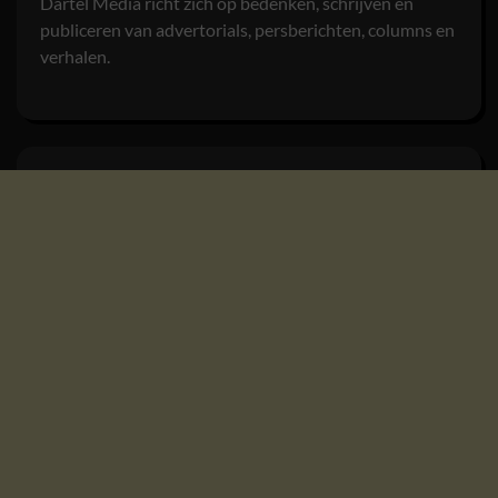
Dartel Media richt zich op bedenken, schrijven en
publiceren van advertorials, persberichten, columns en
verhalen.