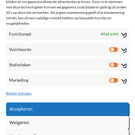
bieden en om gepersonaliseerde advertenties te tonen. Door in te stemmen
met deze technologieën kunnen we gegevens zoals bladeren gedrag of unieke
ID's op deze site verwerken. Als je geen toestemming geeft of je toestemming
intrekt, kan dit een nadelige invloed hebben op bepaalde functies en
mogelijkheden.
Functioneel
Altijd actief
Voorkeuren
Voorke
Statistieken
Statisti
Marketing
Marketi
Beheer diensten
Accepteren
Weigeren