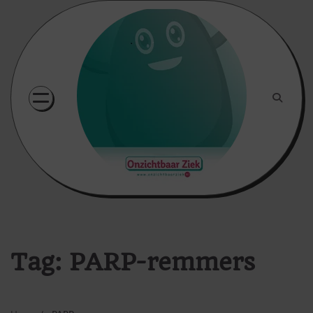
Skip
to
content
Tag:
PARP-remmers