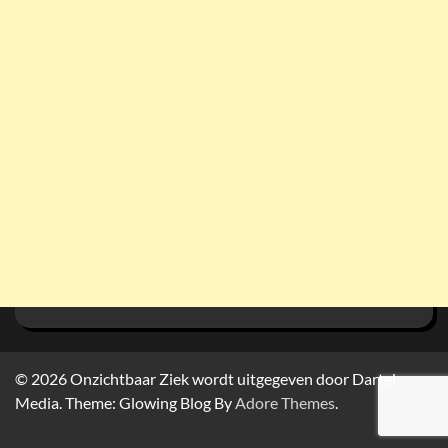
© 2026
Onzichtbaar Ziek wordt uitgegeven door Dartel
Media. Theme: Glowing Blog By
Adore Themes
.
Home
Het
Ervaringsverhalen
BibliOZ
Webshop
Crowdfundingsacties
Adverteren?
Ziektes
Contact
In
Gedichten
Sponsoring
Readspeaker
Privacybeleid
Cookiebelei