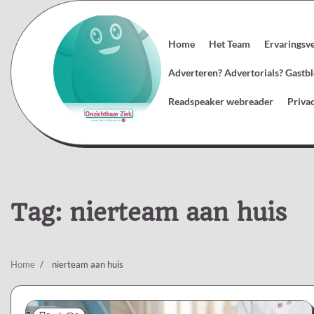
Skip
to
content
Home
Het Team
Ervaringsv
Adverteren? Advertorials? Gast
Readspeaker webreader
Priva
Tag:
nierteam aan huis
Home
nierteam aan huis