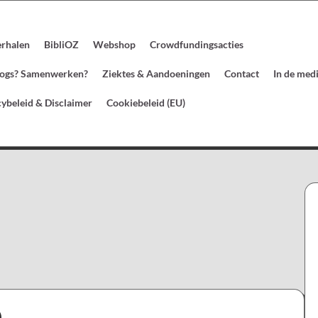
erhalen
BibliOZ
Webshop
Crowdfundingsacties
blogs? Samenwerken?
Ziektes & Aandoeningen
Contact
In de med
cybeleid & Disclaimer
Cookiebeleid (EU)