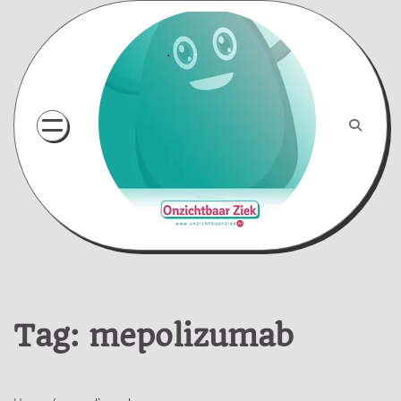
Skip
to
content
Tag:
mepolizumab