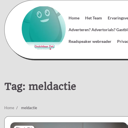
Skip
to
content
Home
Het Team
Ervaringsv
Adverteren? Advertorials? Gast
Readspeaker webreader
Priva
Tag:
meldactie
Home
meldactie