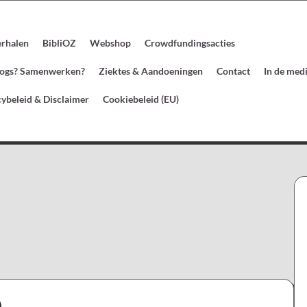
erhalen
BibliOZ
Webshop
Crowdfundingsacties
blogs? Samenwerken?
Ziektes & Aandoeningen
Contact
In de med
cybeleid & Disclaimer
Cookiebeleid (EU)