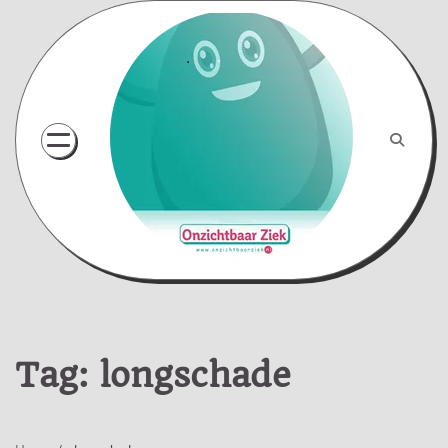
Skip
to
content
Tag:
longschade