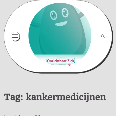
Skip
to
content
Tag:
kankermedicijnen