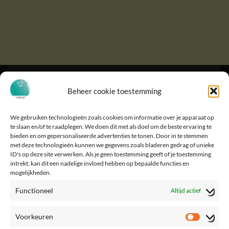
Beheer cookie toestemming
We gebruiken technologieën zoals cookies om informatie over je apparaat op
te slaan en/of te raadplegen. We doen dit met als doel om de beste ervaring te
bieden en om gepersonaliseerde advertenties te tonen. Door in te stemmen
met deze technologieën kunnen we gegevens zoals bladeren gedrag of unieke
ID's op deze site verwerken. Als je geen toestemming geeft of je toestemming
intrekt, kan dit een nadelige invloed hebben op bepaalde functies en
mogelijkheden.
Functioneel
Altijd actief
Voorkeuren
Voorke