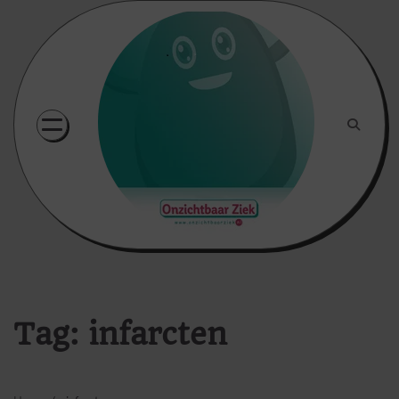
Skip
to
content
Tag:
infarcten