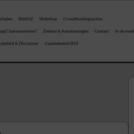
erhalen
BibliOZ
Webshop
Crowdfundingsacties
blogs? Samenwerken?
Ziektes & Aandoeningen
Contact
In de med
cybeleid & Disclaimer
Cookiebeleid (EU)