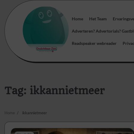
Skip
to
content
Home
Het Team
Ervaringsv
Adverteren? Advertorials? Gast
Readspeaker webreader
Priva
Tag:
ikkannietmeer
Home
ikkannietmeer