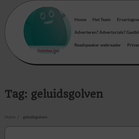
Skip
to
content
Home
Het Team
Ervaringsv
Adverteren? Advertorials? Gast
Readspeaker webreader
Priva
Tag:
geluidsgolven
Home
geluidsgolven