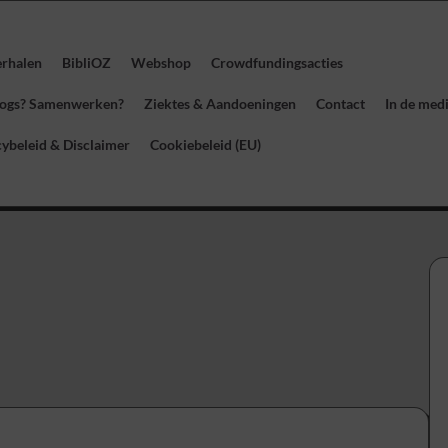
erhalen
BibliOZ
Webshop
Crowdfundingsacties
blogs? Samenwerken?
Ziektes & Aandoeningen
Contact
In de med
cybeleid & Disclaimer
Cookiebeleid (EU)