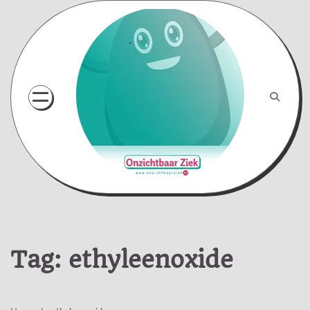
Skip
to
content
Tag:
ethyleenoxide