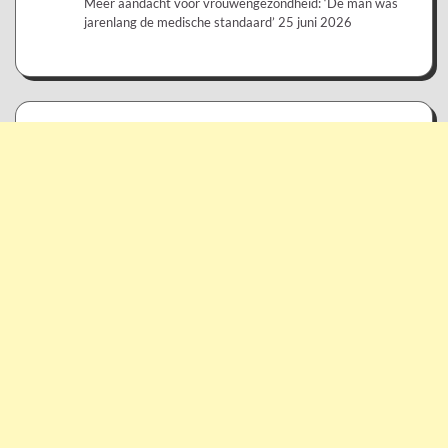
Meer aandacht voor vrouwengezondheid: ‘De man was
jarenlang de medische standaard’
25 juni 2026