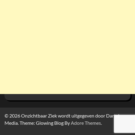
© 2026
Onzichtbaar Ziek wordt uitgegeven door Dartel
Media. Theme: Glowing Blog By
Adore Themes
.
Home
Het
Ervaringsverhalen
BibliOZ
Webshop
Crowdfundingsacties
Adverteren?
Ziektes
Contact
In
Gedichten
Sponsoring
Readspeaker
Privacybeleid
Cookiebelei