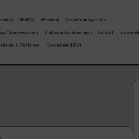
erhalen
BibliOZ
Webshop
Crowdfundingsacties
blogs? Samenwerken?
Ziektes & Aandoeningen
Contact
In de med
cybeleid & Disclaimer
Cookiebeleid (EU)