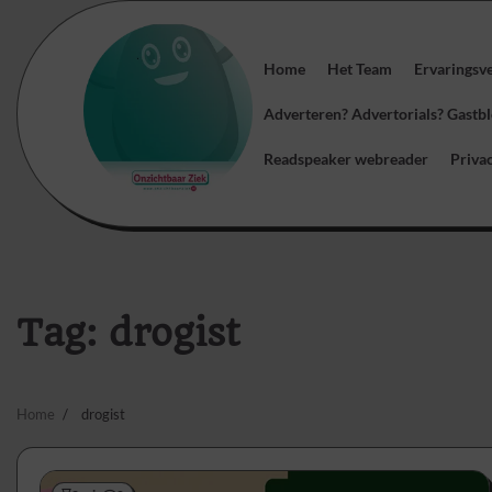
Skip
to
content
Home
Het Team
Ervaringsv
Adverteren? Advertorials? Gast
Readspeaker webreader
Priva
Tag:
drogist
Home
drogist