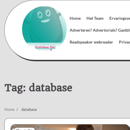
Skip
to
content
Home
Het Team
Ervaringsv
Adverteren? Advertorials? Gast
Readspeaker webreader
Priva
Tag:
database
Home
database