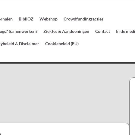
erhalen
BibliOZ
Webshop
Crowdfundingsacties
blogs? Samenwerken?
Ziektes & Aandoeningen
Contact
In de med
cybeleid & Disclaimer
Cookiebeleid (EU)