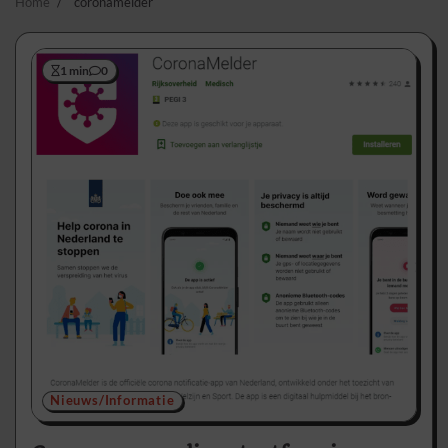
Home
coronamelder
1 min
0
Nieuws/Informatie