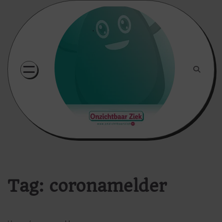
Skip
to
content
Tag:
coronamelder