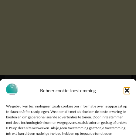
Beheer cookie toestemming
We gebruiken technologieën zoals cookies om informatie over je apparaat op
te slaan en/of te raadplegen. We doen dit met als doel om de beste ervaring te
bieden en om gepersonaliseerde advertenties te tonen. Door in te stemmen
met deze technologieën kunnen we gegevens zoals bladeren gedrag of unieke
ID's op deze site verwerken. Als je geen toestemming geeft of je toestemming
intrekt, kan dit een nadelige invloed hebben op bepaalde functies en