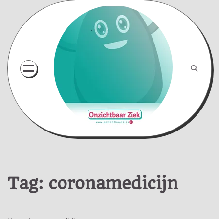
Skip
to
content
Tag:
coronamedicijn