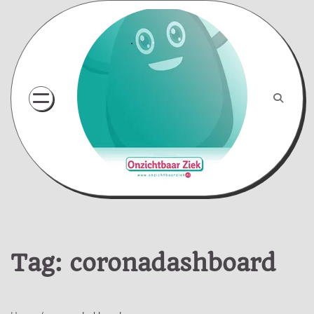
Skip
to
content
Tag:
coronadashboard