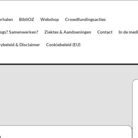
erhalen
BibliOZ
Webshop
Crowdfundingsacties
blogs? Samenwerken?
Ziektes & Aandoeningen
Contact
In de med
cybeleid & Disclaimer
Cookiebeleid (EU)