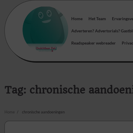
Skip
to
content
Home
Het Team
Ervaringsv
Adverteren? Advertorials? Gast
Readspeaker webreader
Priva
Tag:
chronische aandoen
Home
chronische aandoeningen