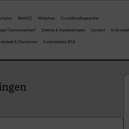
erhalen
BibliOZ
Webshop
Crowdfundingsacties
blogs? Samenwerken?
Ziektes & Aandoeningen
Contact
In de med
cybeleid & Disclaimer
Cookiebeleid (EU)
ingen