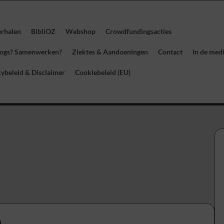
erhalen
BibliOZ
Webshop
Crowdfundingsacties
blogs? Samenwerken?
Ziektes & Aandoeningen
Contact
In de med
cybeleid & Disclaimer
Cookiebeleid (EU)