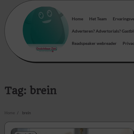
Skip
to
content
Home
Het Team
Ervaringsv
Adverteren? Advertorials? Gast
Readspeaker webreader
Priva
Tag:
brein
Home
brein