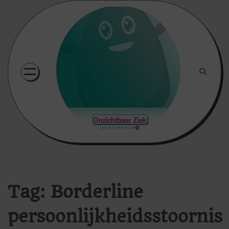
Skip
to
content
Tag:
Borderline
persoonlijkheidsstoornis