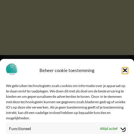
Beheer cookie toestemming
We gebruiken technologieën zoals cookies om informatie over je apparaat op
te slaan en/of te raadplegen. We doen dit met als doel om de beste ervaring te
bieden en om gepersonaliseerde advertenties te tonen. Door in te stemmen
met deze technologieën kunnen we gegevens zoals bladeren gedrag of unieke
ID's op deze site verwerken. Als je geen toestemming geeft of je toestemming
intrekt, kan dit een nadelige invloed hebben op bepaalde functies en
mogelijkheden.
Functioneel
Altijd actief