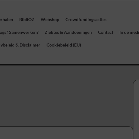
erhalen
BibliOZ
Webshop
Crowdfundingsacties
blogs? Samenwerken?
Ziektes & Aandoeningen
Contact
In de med
cybeleid & Disclaimer
Cookiebeleid (EU)