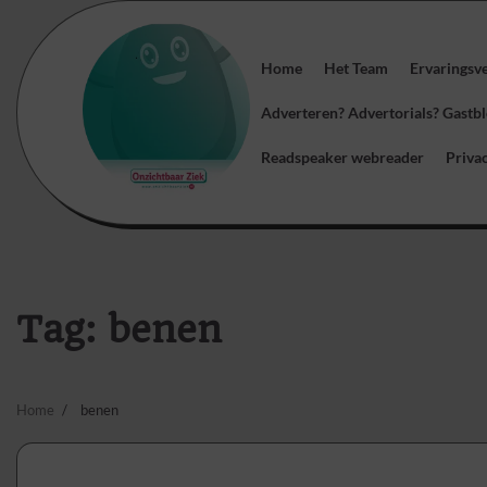
Skip
to
content
Home
Het Team
Ervaringsv
Adverteren? Advertorials? Gast
Readspeaker webreader
Priva
Tag:
benen
Home
benen