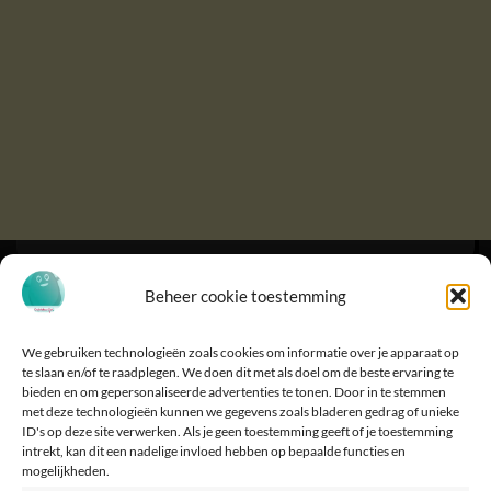
Beheer cookie toestemming
We gebruiken technologieën zoals cookies om informatie over je apparaat op
te slaan en/of te raadplegen. We doen dit met als doel om de beste ervaring te
bieden en om gepersonaliseerde advertenties te tonen. Door in te stemmen
met deze technologieën kunnen we gegevens zoals bladeren gedrag of unieke
ID's op deze site verwerken. Als je geen toestemming geeft of je toestemming
intrekt, kan dit een nadelige invloed hebben op bepaalde functies en
mogelijkheden.